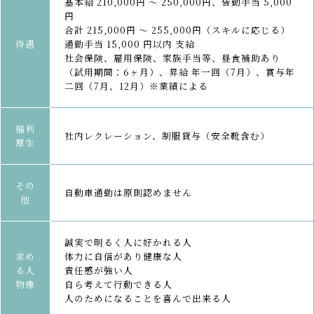
基本給 210,000円 ～ 250,000円、皆勤手当 5,000
円
合計 215,000円 ～ 255,000円（スキルに応じる）
待遇
通勤手当 15,000 円以内 支給
社会保険、雇用保険、家族手当等、昼食補助あり
（試用期間：6ヶ月）、昇給 年一回（7月）、賞与年
二回（7月、12月）※業績による
福利
社内レクレーション、制服貸与（安全靴含む）
厚生
その
自動車通勤は原則認めません
他
誠実で明るく人に好かれる人
求め
体力に自信があり健康な人
る人
責任感が強い人
物像
自ら考えて行動できる人
人のためになることを喜んで出来る人