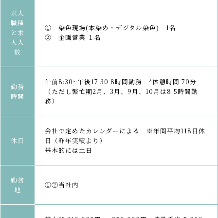
求人
職種
① 染色現場(本染め・デジタル染色) 1名
と求
② 企画営業 １名
人人
数
午前8:30~午後17:30 8時間勤務 *休憩時間 70分
勤務
（ただし繁忙期2月、3月、9月、10月は8.5時間勤
時間
務）
会社で定めたカレンダーによる ※年間平均118日休
休日
日（昨年実績より）
基本的には土日
勤務
①②当社内
地