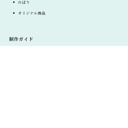
のぼり
オリジナル商品
制作ガイド
色について
デザインと入稿について
上に戻る
数量について
サイズについて
縫製について
納期について
生地について